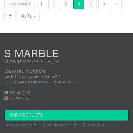
« ก่อนหน้า
1
2
3
4
5
6
7
8
ต่อไป »
บริษัท เอส มาร์เบิล จำกัด
เลขที่ 112 ซอยสุภาพงษ์ 3 แยก 5-2
แขวงหนองบอน เขตประเวศ กรุงเทพฯ 10250
082.6412.200
02-090-2506
OUR PRODUCTS
หินอ่อนธรรมชาติ
หินแกรนิตธรรมชาติ
หินอ่อนเทียม